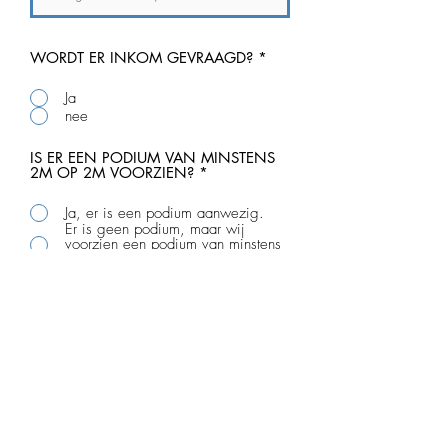
WORDT ER INKOM GEVRAAGD?
*
Ja
nee
IS ER EEN PODIUM VAN MINSTENS
2M OP 2M VOORZIEN?
*
Ja, er is een podium aanwezig.
Er is geen podium, maar wij
voorzien een podium van minstens
2m op 2m en 40cm hoog.
Ik wil graag een offerte ontvangen
voor een podium.
IS ER EEN GELUIDSINSTALLATIE
VOORZIEN?
*
Ja, er is geluid voorzien
Nee, er is geen geluid voorzien