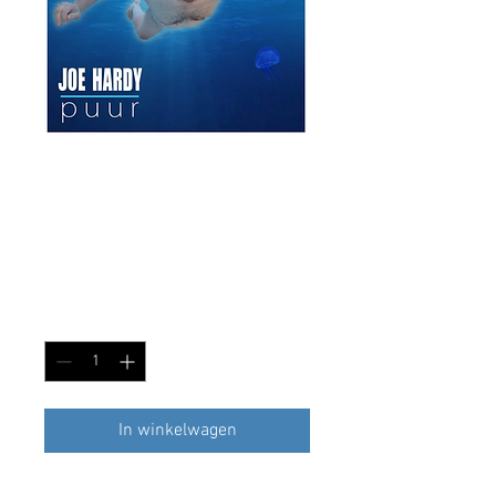
Joe Hardy CD
"Puur"
Prijs
€ 7,95
Aantal
*
In winkelwagen
De eerste Full Cd van Joe Hardy met